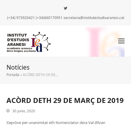
Twitter
(+34) 973920421 (+34)660170951 secretaria@institutestudisaranesi.cat
Notícies
Portada
»
ACÒRD DETH 29 DE…
ACÒRD DETH 29 DE MARÇ DE 2019
30 junio, 2020
iar
S’apròve per unanimitat eth Nomenclator dera Val d’Aran