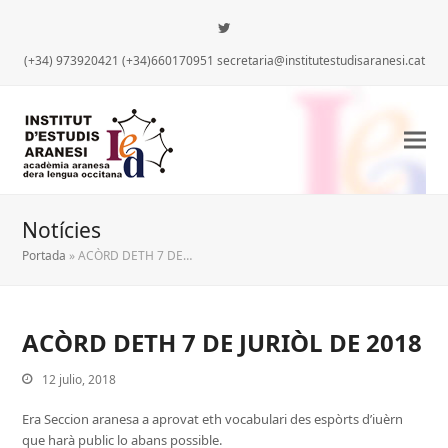
Twitter
(+34) 973920421 (+34)660170951 secretaria@institutestudisaranesi.cat
Notícies
Portada
»
ACÒRD DETH 7 DE…
ACÒRD DETH 7 DE JURIÒL DE 2018
12 julio, 2018
iar
Era Seccion aranesa a aprovat eth vocabulari des espòrts d’iuèrn
que harà public lo abans possible.