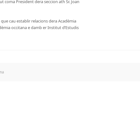
ut coma President dera seccion ath Sr. Joan
 que cau establir relacions dera Acadèmia
èmia occitana e damb er Institut d’Estudis
ana