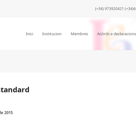
(+34) 973920421 (+34)6
Inici
Institucion
Membres
Acòrds e declaracions
standard
de 2015