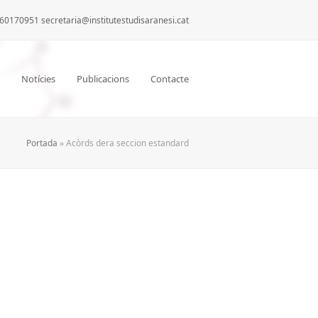
60170951 secretaria@institutestudisaranesi.cat
Notícies
Publicacions
Contacte
Portada
»
Acòrds dera seccion estandard