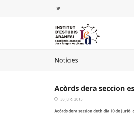
Twitter
Notícies
Acòrds dera seccion e
30 julio, 2015
Acòrds dera session deth dia 10 de juriòl 
iar