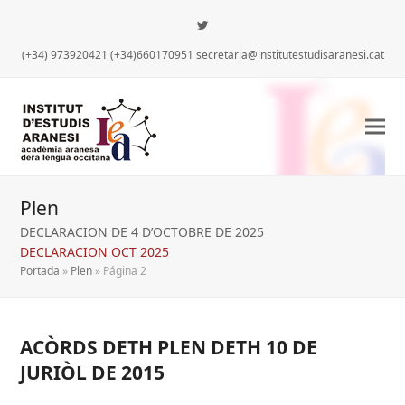
Twitter
(+34) 973920421 (+34)660170951 secretaria@institutestudisaranesi.cat
Plen
DECLARACION DE 4 D’OCTOBRE DE 2025
DECLARACION OCT 2025
Portada
»
Plen
»
Página 2
ACÒRDS DETH PLEN DETH 10 DE
JURIÒL DE 2015
iar