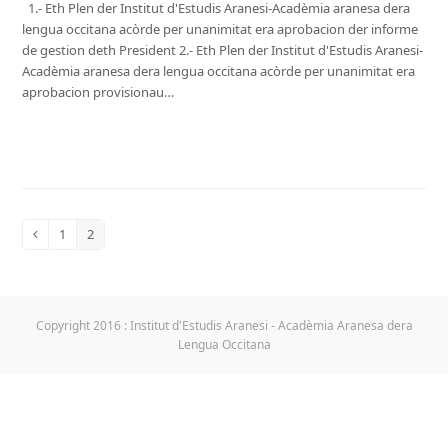
1.- Eth Plen der Institut d'Estudis Aranesi-Acadèmia aranesa dera
lengua occitana acòrde per unanimitat era aprobacion der informe
de gestion deth President 2.- Eth Plen der Institut d'Estudis Aranesi-
Acadèmia aranesa dera lengua occitana acòrde per unanimitat era
aprobacion provisionau…
Liéger més
1
2
Anterior
Page
Page
Copyright 2016 : Institut d'Estudis Aranesi - Acadèmia Aranesa dera
Lengua Occitana