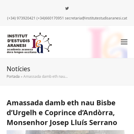
Twitter
(+34) 973920421 (+34)660170951 secretaria@institutestudisaranesi.cat
Notícies
Portada
»
Amassada damb eth nau…
Amassada damb eth nau Bisbe
d’Urgelh e Coprince d’Andòrra,
Monsenhor Josep Lluís Serrano
iar