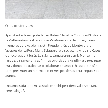
10 octubre, 2025
Aprofitant eth viatge deth nau Bisbe d’Urgelh e Coprince d’Andòrra
ta Vielha entara realizacion des Confirmacions d’enguan, diuèrsi
membres dera Acadèmia, eth President Jèp de Montoya, era
Vicepresidenta Ròsa Maria Salgueiro, era secretaria Angelina Cases
e er expresident Jusèp Loís Sans, s’amasserèn damb Monsenhor
Josep Lluís Serrano ta aufrir-li es servicis dera Acadèmia e presentar
era volontat de trabalhar o collaborar amassa. Eth Bisbe, ath sòn
torn, presentèc un remercable interès pes tèmes dera lengua e per
aranés.
Ena amassada tanben i assistic er Archispest dera Val d’Aran Mn.
Père Balagué.