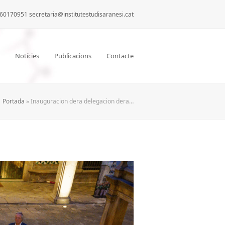
60170951 secretaria@institutestudisaranesi.cat
Notícies
Publicacions
Contacte
Portada
»
Inauguracion dera delegacion dera…