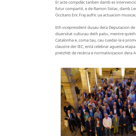
Er acte compdèc tanben damb es intervencion
futur compartit, e de Ramon Sistac, damb Le
Occitans Eric Fraj aufric ua actuacion musi
Eth vicepresident dusau dera Deputacion de 
diuersitat culturau deth país», mentre qu’eth 
Catalonha e, coma tau, cau cuedar-la e promòi
claustre der IEC, entà celebrar aguesta etapa
pretzhèt de recèrca e normativizacion dera A