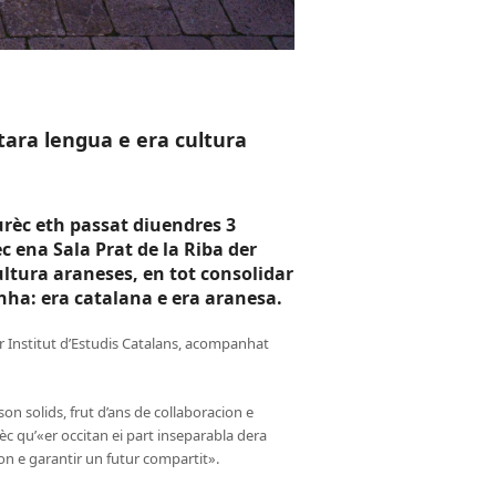
tara lengua e era cultura
rèc eth passat diuendres 3
 ena Sala Prat de la Riba der
cultura araneses, en tot consolidar
nha: era catalana e era aranesa.
r Institut d’Estudis Catalans, acompanhat
on solids, frut d’ans de collaboracion e
c qu’«er occitan ei part inseparabla dera
n e garantir un futur compartit».