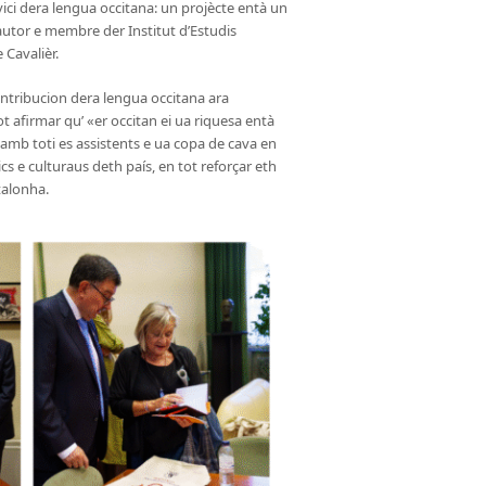
ci dera lengua occitana: un projècte entà un
autor e membre der Institut d’Estudis
Cavalièr.
ntribucion dera lengua occitana ara
ot afirmar qu’ «er occitan ei ua riquesa entà
damb toti es assistents e ua copa de cava en
s e culturaus deth país, en tot reforçar eth
talonha.