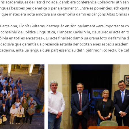
s academiques de Patrici Pojada, damb era conferéncia Collaborar ath servi
ngües bessoes per genetica o per aleitament?. Entre es ponéncies, eth cant
cau que metec era nòta emotiva ara ceremònia damb es cançons Altas Ondas e 
Barcelona, Dionís Guiteras, destaquèc en sòn parlament «era importanta co
conselhèr de Politica Lingüistica, Francesc Xavier Vila, clausurèc er acte en t
r-la en toti es encastres». Er acte finalizèc damb ua grana fòto de familha 
 decisiva que garantís ua preséncia establa der occitan enes espacis academic
cadèmia, entà ua lengua qu’ei part essenciau deth patrimòni collectiu de Ca