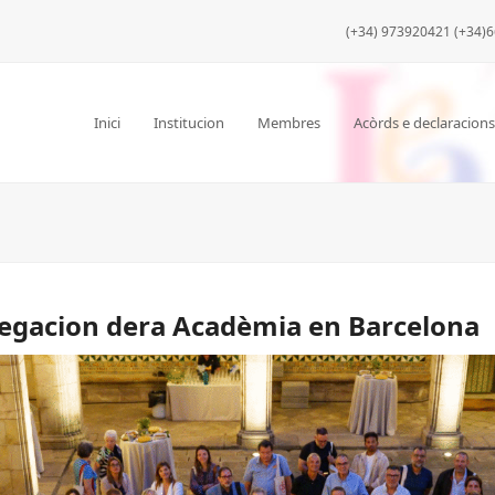
(+34) 973920421 (+34)6
Inici
Institucion
Membres
Acòrds e declaracions
legacion dera Acadèmia en Barcelona