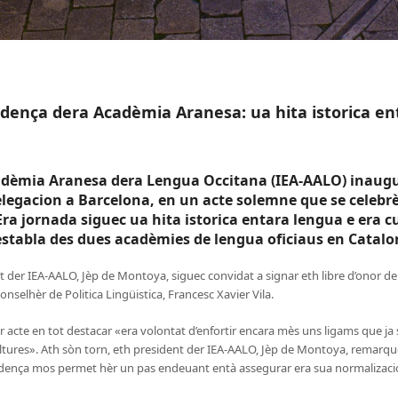
dença dera Acadèmia Aranesa: ua hita istorica en
Acadèmia Aranesa dera Lengua Occitana (IEA-AALO) inaugu
legacion a Barcelona, en un acte solemne que se celebrèc
 Era jornada siguec ua hita istorica entara lengua e era 
establa des dues acadèmies de lengua oficiaus en Catalo
t der IEA-AALO, Jèp de Montoya, siguec convidat a signar eth libre d’onor de
onselhèr de Politica Lingüistica, Francesc Xavier Vila.
r acte en tot destacar «era volontat d’enfortir encara mès uns ligams que ja s
tures». Ath sòn torn, eth president der IEA-AALO, Jèp de Montoya, remarquè
edença mos permet hèr un pas endeuant entà assegurar era sua normalizacio